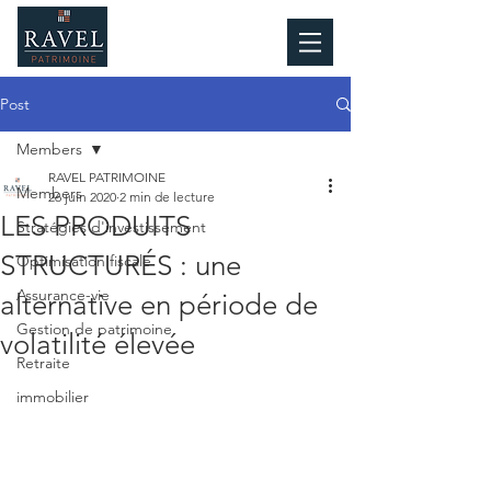
Post
Members
RAVEL PATRIMOINE
Members
26 juin 2020
2 min de lecture
LES PRODUITS
Stratégies d'investissement
STRUCTURÉS : une
Optimisation fiscale
Assurance-vie
alternative en période de
Gestion de patrimoine
volatilité élevée
Retraite
immobilier