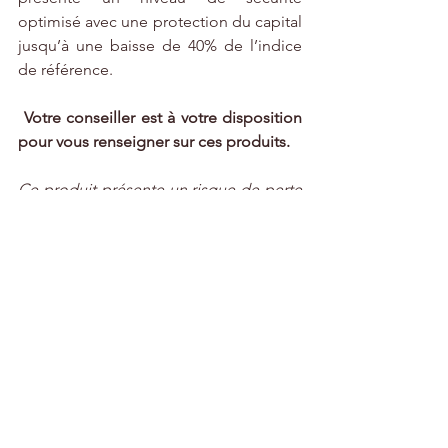
optimisé avec une protection du capital 
jusqu’à une baisse de 40% de l’indice 
de référence.
Votre conseiller est à votre disposition 
pour vous renseigner sur ces produits.
Ce produit présente un risque de perte 
en capital, un risque de marché, un 
risque de liquidité et un risque lié à 
l’éventuelle défaillance de l’émetteur et 
du Garant.
#Volatilité
#Marchés