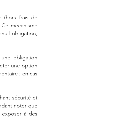
(hors frais de 
. Ce mécanisme 
s l'obligation, 
une obligation 
eter une option 
entaire ; en cas 
ant sécurité et 
endant noter que 
t exposer à des 