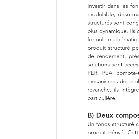
Investir dans les fo
modulable, désormais
structurés sont conçu
plus dynamique. Ils c
formule mathématique
produit structuré pe
de rendement, prése
solutions sont access
PER, PEA, compte-ti
mécanismes de remb
revanche, ils intègr
particulière.
B) Deux compos
Un fonds structuré co
produit dérivé. Cet