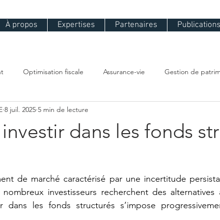
À propos
Expertises
Partenaires
Publication
nt
Optimisation fiscale
Assurance-vie
Gestion de patri
E
8 juil. 2025
5 min de lecture
investir dans les fonds st
nt de marché caractérisé par une incertitude persistan
de nombreux investisseurs recherchent des alternatives
stir dans les fonds structurés s’impose progressive