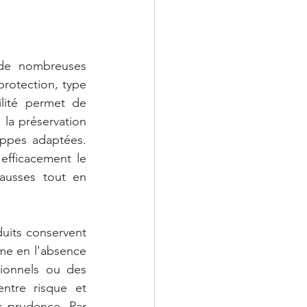
 de nombreuses 
rotection, type 
lité permet de 
la préservation 
oppes adaptées. 
fficacement le 
ausses tout en 
uits conservent 
me en l'absence 
onnels ou des 
ntre risque et 
 prudence. Par 