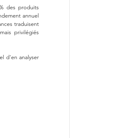
% des produits 
endement annuel 
ances traduisent 
is privilégiés 
el d'en analyser 