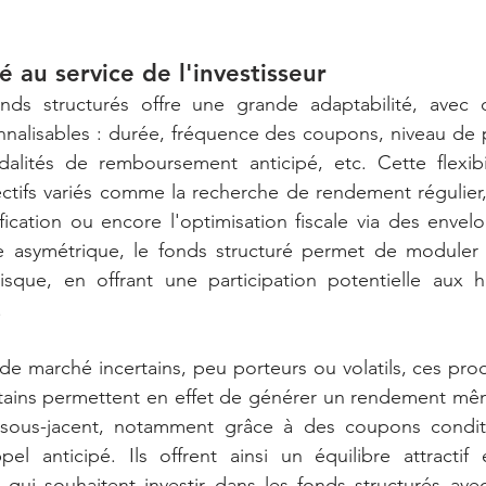
té au service de l'investisseur
onds structurés offre une grande adaptabilité, avec
nalisables : durée, fréquence des coupons, niveau de p
alités de remboursement anticipé, etc. Cette flexibi
tifs variés comme la recherche de rendement régulier, 
sification ou encore l'optimisation fiscale via des envel
e asymétrique, le fonds structuré permet de moduler e
sque, en offrant une participation potentielle aux h
.
e marché incertains, peu porteurs ou volatils, ces prod
ertains permettent en effet de générer un rendement mê
sous-jacent, notamment grâce à des coupons conditi
l anticipé. Ils offrent ainsi un équilibre attractif e
qui souhaitent investir dans les fonds structurés avec