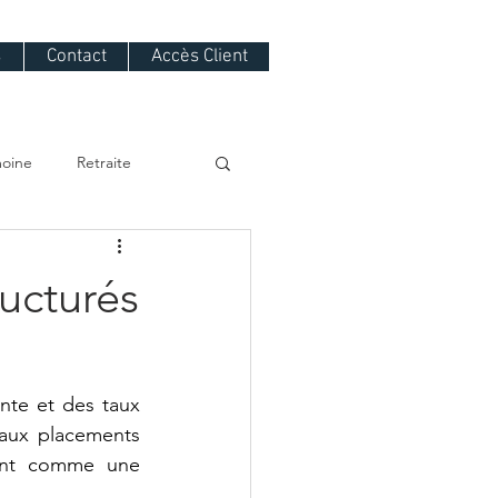
s
Contact
Accès Client
moine
Retraite
ructurés
te et des taux 
 aux placements 
ment comme une 