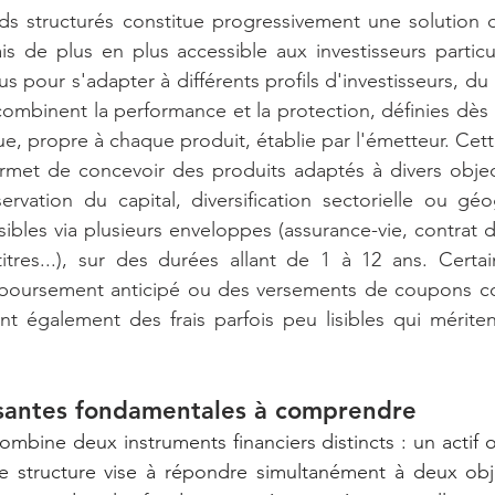
nds structurés constitue progressivement une solution d
 de plus en plus accessible aux investisseurs particul
s pour s'adapter à différents profils d'investisseurs, du
ombinent la performance et la protection, définies dès l
, propre à chaque produit, établie par l'émetteur. Cett
rmet de concevoir des produits adaptés à divers object
rvation du capital, diversification sectorielle ou géo
ibles via plusieurs enveloppes (assurance-vie, contrat de
tres...), sur des durées allant de 1 à 12 ans. Certain
oursement anticipé ou des versements de coupons con
ent également des frais parfois peu lisibles qui mériten
antes fondamentales à comprendre
mbine deux instruments financiers distincts : un actif o
te structure vise à répondre simultanément à deux obje