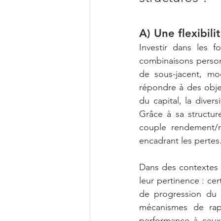
A) Une flexibili
Investir dans les f
combinaisons person
de sous-jacent, mod
répondre à des objec
du capital, la diver
Grâce à sa structur
couple rendement/ri
encadrant les pertes
Dans des contextes d
leur pertinence : c
de progression du 
mécanismes de rappe
performance à ceux 