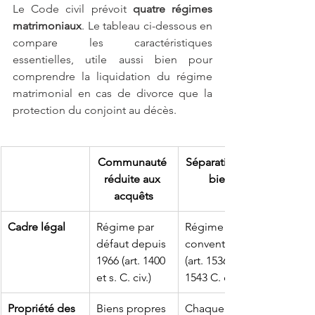
Le Code civil prévoit
 quatre régimes 
matrimoniaux
. Le tableau ci-dessous en 
compare les caractéristiques 
essentielles, utile aussi bien pour 
comprendre la liquidation du régime 
matrimonial en cas de divorce que la 
protection du conjoint au décès.
Communauté 
Séparation de 
réduite aux 
biens
acquêts
Cadre légal
Régime par 
Régime 
défaut depuis 
conventionnel 
1966 (art. 1400 
(art. 1536 à 
et s. C. civ.)
1543 C. civ.)
Propriété des 
Biens propres 
Chaque 