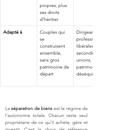
propres, plus 
ses droits 
d'héritier
Adapté à
Couples qui 
Dirigeants, 
se 
professions 
construisent 
libérales, 
ensemble, 
secondes 
sans gros 
unions, 
patrimoine de 
patrimoines 
départ
déséquilibrés
La 
séparation de biens
 est le régime de 
l'autonomie totale. Chacun reste seul 
propriétaire de ce qu'il achète, gère et 
investit. C'est le choix de référence 