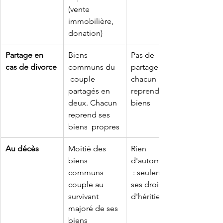
(vente 
immobilière, 
donation)
Partage en 
Biens 
Pas de 
cas de divorce
communs du 
partage : 
 couple 
chacun 
partagés en 
reprend ses 
deux. Chacun 
biens
reprend ses 
biens  propres
Au décès
Moitié des 
Rien 
biens 
d'automatique
communs 
 : seulement 
couple au 
ses droits 
survivant 
d'héritier
majoré de ses 
biens 