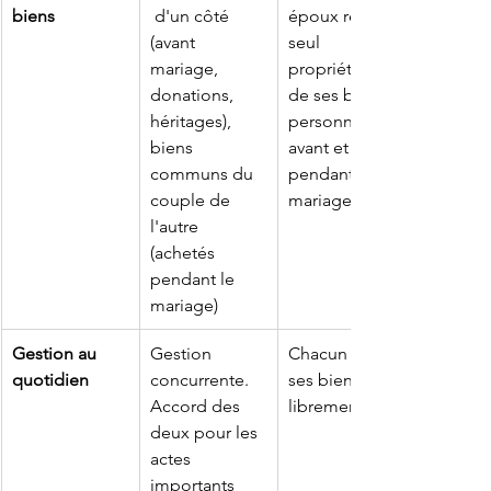
biens
 d'un côté 
époux reste 
(avant 
seul 
mariage, 
propriétaire 
donations, 
de ses biens 
héritages), 
personnels, 
biens 
avant et 
communs du 
pendant le 
couple de 
mariage
l'autre 
(achetés 
pendant le 
mariage)
Gestion au 
Gestion 
Chacun gère 
quotidien
concurrente. 
ses biens 
Accord des 
librement
deux pour les 
actes 
importants 