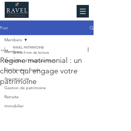
Post
Members
RAVEL PATRIMOINE
Members
26 mai
9 min de lecture
Régime matrimonial : un
Stratégies d'investissement
choix qui engage votre
Optimisation fiscale
Assurance-vie
patrimoine
Gestion de patrimoine
Retraite
immobilier