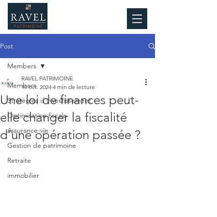
Post
Members
RAVEL PATRIMOINE
Members
15 oct. 2024
4 min de lecture
Une loi de finances peut-
Stratégies d'investissement
elle changer la fiscalité
Optimisation fiscale
Assurance-vie
d’une opération passée ?
Gestion de patrimoine
Retraite
immobilier